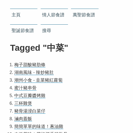
主頁
情人節食譜
萬聖節食譜
聖誕節食譜
搜尋
Tagged "中菜"
梅子甜酸豬肋條
湖南風味 - 辣炒豬肚
潮州小食 - 韭菜豬紅蘿蔔
蜜汁豬串骨
中式豆瓣醬烤雞
三杯雞煲
豬骨湯浸白菜仔
滷肉蓋飯
簡簡單單的味道！蔥油雞