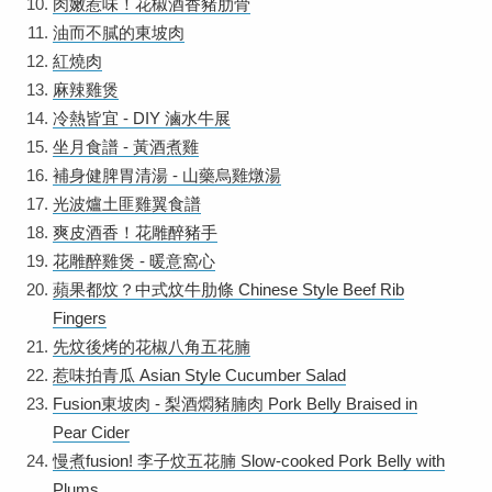
肉嫩惹味！花椒酒香豬肋骨
油而不膩的東坡肉
紅燒肉
麻辣雞煲
冷熱皆宜 - DIY 滷水牛展
坐月食譜 - 黃酒煮雞
補身健脾胃清湯 - 山藥烏雞燉湯
光波爐土匪雞翼食譜
爽皮酒香！花雕醉豬手
花雕醉雞煲 - 暖意窩心
蘋果都炆？中式炆牛肋條 Chinese Style Beef Rib
Fingers
先炆後烤的花椒八角五花腩
惹味拍青瓜 Asian Style Cucumber Salad
Fusion東坡肉 - 梨酒燜豬腩肉 Pork Belly Braised in
Pear Cider
慢煮fusion! 李子炆五花腩 Slow-cooked Pork Belly with
Plums