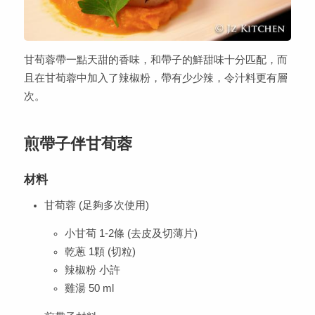
甘荀蓉帶一點天甜的香味，和帶子的鮮甜味十分匹配，而
且在甘荀蓉中加入了辣椒粉，帶有少少辣，令汁料更有層
次。
煎帶子伴甘荀蓉
材料
甘荀蓉 (足夠多次使用)
小甘荀 1-2條 (去皮及切薄片)
乾蔥 1顆 (切粒)
辣椒粉 小許
雞湯 50 ml