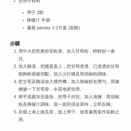
煎帶子材料
帶子 2顆
檸檬汁 半個
蕃茜 parsley 1-2片葉 (裝飾)
步驟
用中火把乾蔥炒至軟身。加入甘荀粒，輕輕炒一會
兒。
加入雞湯，把鑊蓋蓋上，把甘荀煮透。已煮透的甘荀
能夠輕易被切斷。加入少許鹽及黑胡椒粉調味。
把甘荀及雞湯放入攪拌機，加入辣椒粉並攪勻。用濾
網濾一下甘荀蓉，令質地更幼滑。
將平底鑊加至最熱，把帶子封煎。加入海鹽、黑胡椒
粉及檸檬汁調味。當一面煎得金黃時，立即反轉。
在碟上淋上南瓜蓉，放上帶子。放置蕃茜葉作裝飾之
用。