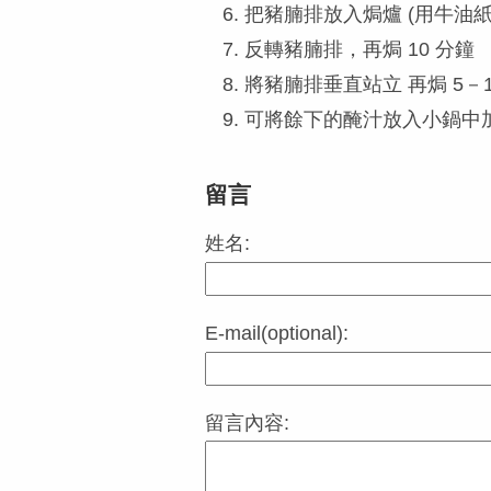
把豬腩排放入焗爐 (用牛油紙做
反轉豬腩排，再焗 10 分鐘
將豬腩排垂直站立 再焗 5－1
可將餘下的醃汁放入小鍋中
留言
姓名:
E-mail(optional):
留言內容: