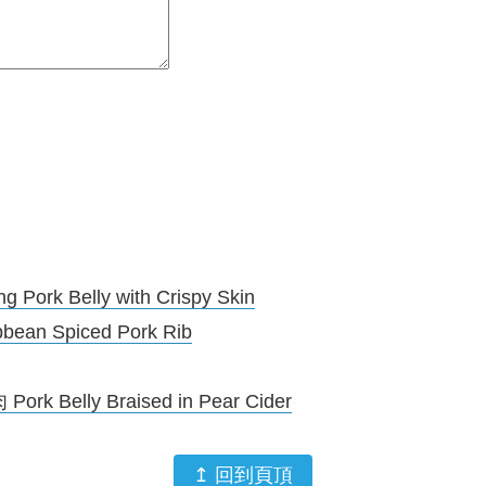
rk Belly with Crispy Skin
 Spiced Pork Rib
 Belly Braised in Pear Cider
↥ 回到頁頂