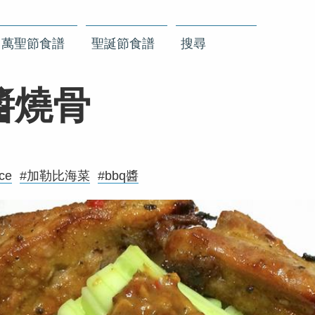
萬聖節食譜
聖誕節食譜
搜尋
醬燒骨
ice
#加勒比海菜
#bbq醬