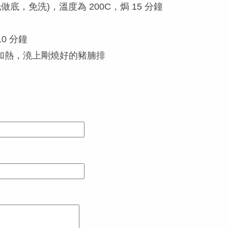
底，免洗)，溫度為 200C，焗 15 分鐘
0 分鐘
加熱，澆上剛燒好的豬腩排