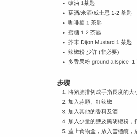
豉油 1茶匙
冧酒/米酒/威士忌 1-2 茶匙
咖啡糖 1 茶匙
蜜糖 1-2 茶匙
芥末 Dijon Mustard 1 茶匙
辣椒粉 少許 (非必要)
多香果粉 ground allspice 
步驟
將豬腩排切成手指長度的大
加入蒜頭、紅辣椒
加入其他的香料及酒
加入少量的鹽及黑胡椒粉，
蓋上食物盒，放入雪櫃醃，