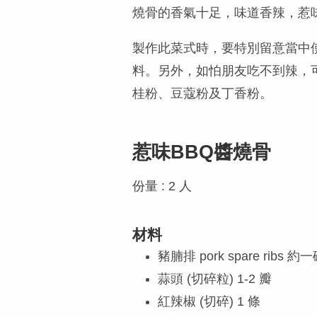
燒骨的香氣十足，味道香辣，惹
製作此菜式時，要特別留意當中
料。另外，如怕朋友吃不到辣，可以省
桂粉、豆蔻粉及丁香粉。
惹味BBQ醬燒骨
份量 : 2 人
材料
豬腩排 pork spare ribs 約
蒜頭 (切碎粒) 1-2 瓣
紅辣椒 (切碎) 1 條