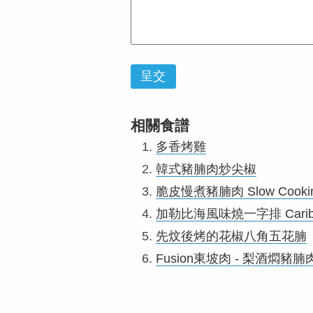
呈交
相關食譜
多香烤雞
韓式豬腩肉炒尖椒
脆皮慢煮豬腩肉 Slow Cooking Po
加勒比海風味燒一字排 Caribbean
先炆後烤的花椒八角五花腩
Fusion東坡肉 - 梨酒燜豬腩肉 Pork