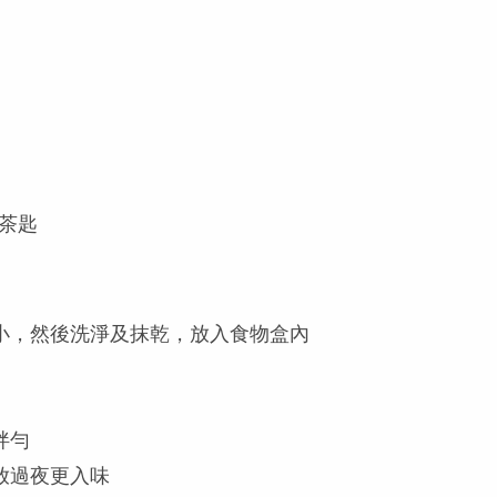
1 茶匙
小，然後洗淨及抹乾，放入食物盒內
拌勻
放過夜更入味