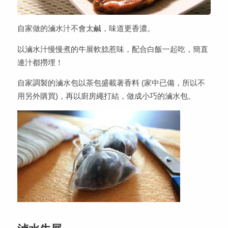
自家做的滷水汁不會太鹹，味道更香濃。
以滷水汁慢慢煮的牛展軟腍惹味，配合白飯一起吃，簡直
連汁都撈埋！
自家調製的滷水包以茶包盛載著香料 (家中已備，所以不
用另外購買)，再以廚房繩打結，做成小巧的滷水包。