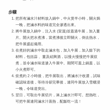
步驟
把所有滷水汁材料放入鍋中，中火煲半小時，關火焗
一晚，把滷水料的味道完全滲透出來。
將牛展放入鍋中，注入水 (室溫)並蓋過牛展，加入薑
片。開火把水煮沸，當煮沸後立即關火，倒去熱水，
把牛展盛起備用。
在煮好的滷水中取走滷水包，加入牛展，加入餘下的
材料，包括蒜 、薑及紹興酒，以慢火慢慢把牛展炆
煮，並令滷水味道滲入牛展中。期間可蓋上鍋蓋，以
小火煮即可。
炆煮約 2 小時後，把牛展取出，將滷水汁收濃，試味
確認味道後，等待冷卻完畢後，連同牛展放入雪櫃浸
一晚，令味道突出。
翌日，可取出牛展切片，淋上滷水汁即可。想熱吃，
可把牛展連同滷水汁蒸熱，配飯吃一流！