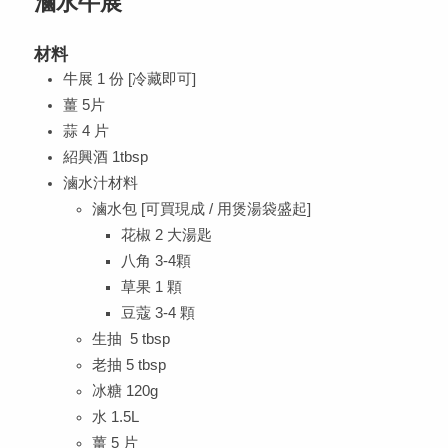
滷水牛展
材料
牛展 1 份 [冷藏即可]
薑 5片
蒜 4 片
紹興酒 1tbsp
滷水汁材料
滷水包 [可買現成 / 用煲湯袋盛起]
花椒 2 大湯匙
八角 3-4顆
草果 1 顆
豆蔻 3-4 顆
生抽 5 tbsp
老抽 5 tbsp
冰糖 120g
水 1.5L
薑 5 片