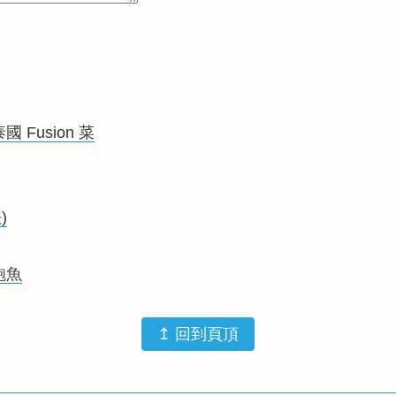
 Fusion 菜
)
鮑魚
↥ 回到頁頂