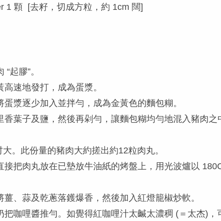
pper 1 顆 [去籽，切成方粒，約 1cm 闊]
“起膠”。
黃高速地發打，成為蛋漿。
將蛋漿逐少加入並拌勻，成為金黃色的麵包糊。
里香葉子及鹽，然後再剁勻，讓麵包糊均勻地混入豬肉之
吋大。此份量的豬肉大約搓出約12粒肉丸。
接把肉丸放在已墊放牛油紙的烤盤上，用光波爐以 180C
。
將薑、蒜及乾蔥落鑊爆香，然後加入紅燈籠椒炒軟。
把咖哩醬推勻。如覺得紅咖哩汁太䶢太濃稠 (＝太杰)