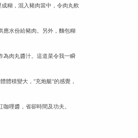
壓成糊，混入豬肉當中，令肉丸軟
供應水份給豬肉。另外，麵包糊
作為肉丸醬汁。這道菜令我一瞬
體體積變大，”充炮艇”的感覺，
紅咖哩醬，省卻時間及功夫。