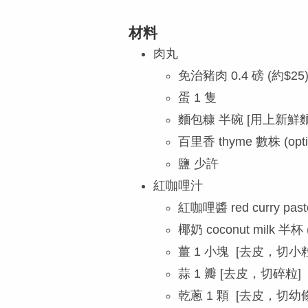
材料
肉丸
免治豬肉 0.4 磅 (約$25
蛋 1 隻
麵包糠 半碗 [用上新鮮
百里香 thyme 數株 (opti
鹽 少許
紅咖哩汁
紅咖哩醬 red curry p
椰奶 coconut mil
薑 1 小塊 [去皮，切小粒
蒜 1 瓣 [去皮，切碎粒]
乾蔥 1 顆 [去皮，切幼條