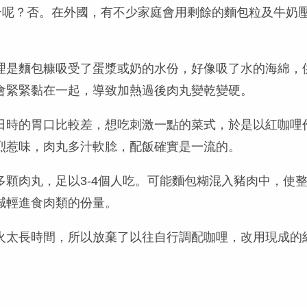
組合呢？否。在外國，有不少家庭會用剩餘的麵包粒及牛奶
理是麵包糠吸受了蛋漿或奶的水份，好像吸了水的海綿，
會緊緊黏在一起，導致加熱過後肉丸變乾變硬。
日時的胃口比較差，想吃刺激一點的菜式，於是以紅咖哩
烈惹味，肉丸多汁軟腍，配飯確實是一流的。
顆肉丸，足以3-4個人吃。可能麵包糊混入豬肉中，使整
減輕進食肉類的份量。
火太長時間，所以放棄了以往自行調配咖哩，改用現成的