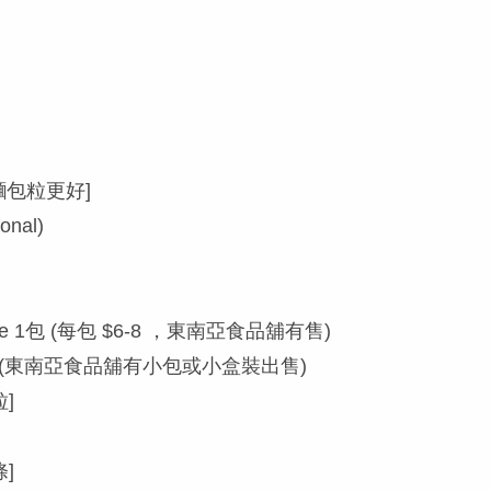
)
麵包粒更好]
onal)
aste 1包 (每包 $6-8 ，東南亞食品舖有售)
k 半杯 (東南亞食品舖有小包或小盒裝出售)
]
]