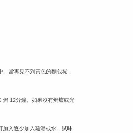
中。當再見不到黃色的麵包糊，
 焗 12分鐘。如果沒有焗爐或光
，可加入逐少加入雞湯或水，試味