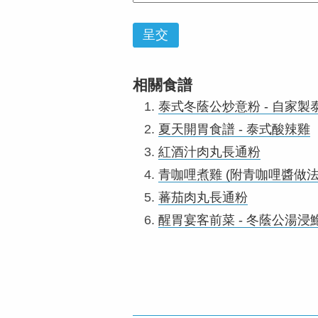
呈交
相關食譜
泰式冬蔭公炒意粉 - 自家製泰國
夏天開胃食譜 - 泰式酸辣雞
紅酒汁肉丸長通粉
青咖哩煮雞 (附青咖哩醬做法
蕃茄肉丸長通粉
醒胃宴客前菜 - 冬蔭公湯浸