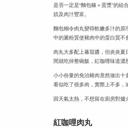
是否一定是“麵包糠＋蛋漿”的
腍及肉汁豐富。
麵包糊令肉丸變得軟嫩多汁的原
中的澱粉質使豬肉中的蛋白質不
肉丸大多配上蕃茄醬，但炎炎夏
間就吃掉整碗飯，紅咖哩味道濃
小小份量的免治豬肉竟然做出十多
看似吃了很多肉，實際上不多，
因天氣太熱，不想留在廚房對爐
紅咖哩肉丸