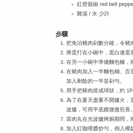
紅燈籠椒 red bell pe
雞湯 / 水 少許
步驟
把免治豬肉剁數分鐘，令豬肉 
將蛋打在小碗中，蛋白連蛋
在另一小碗中準備麵包糠，
在豬肉加入一半麵包糊、百
加入剩餘的一半並剁勻。
用手把豬肉搓成球狀，約 1
為了在夏天盡量不開爐火，直
波爐，可用平底鑊微微煎香
當肉丸在光波爐烤焗期間，
加入紅咖哩醬炒勻，倒入椰奶