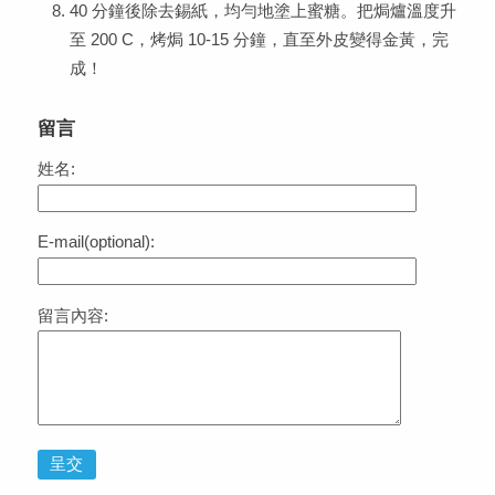
40 分鐘後除去錫紙，均勻地塗上蜜糖。把焗爐溫度升
至 200 C，烤焗 10-15 分鐘，直至外皮變得金黃，完
成！
留言
姓名:
E-mail(optional):
留言內容:
呈交