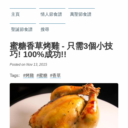
主頁
情人節食譜
萬聖節食譜
聖誕節食譜
搜尋
蜜糖香草烤雞 - 只需3個小技
巧! 100%成功!!
Posted on Nov 13, 2015
Tags:
#烤雞
#蜜糖
#香草