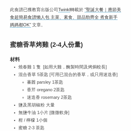
此食譜已獲教育出版公司
Twinkl
轉載於
"聖誕大餐｜應節美
食超簡易食譜懶人包 主菜、素食、甜品勁齊全 煮食新手
媽媽都OK"
文章。
蜜糖香草烤雞 (2-4人份量)
材料
燒春雞 1 隻 [如用大雞，醃製時間及烤焗較長]
混合香草 5茶匙 [可用已混合的香草，或只用迷迭香]
蕃莤 parsley 1茶匙
香芹 oregano 2茶匙
迷迭香 rosemary 2茶匙
鹽及黑胡椒粉 大量
無鹽牛油 1小片 [微微軟身]
柑 / 檸檬 1小個
蜜糖 2-3 茶匙