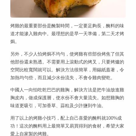
烤雞的最重要部份是醃製時間，一定要足夠長，醃料的味
道才能滲入雞肉中。最理想的是早一天準備，第二天才烤
焗。
另外，不少人怕烤焗不均勻，使烤雞有些部份烤焦了但其
他部份還未熟透。不需要用上滾動式的烤叉，只要烤爐的
空間比較寬闊就可以。解決方法很簡單，用錫紙蓋著，令
加熱均勻些，而且減少水份流失，不會令雞肉變乾。
中國人一向怕吃乾巴巴的雞胸，解決方法是把牛油放進雞
胸皮內，做成保護層，使水份不會大量流失。如想雞胸的
味道更吸引，可加香草、蒜粒及少許鹽到牛油。
用了以上的烤雞小技巧，配上自己喜愛的醃料就100%成
功！這次的醃料用上最簡單又易買得到的食材，希望大家
愛上自家製的烤雞。