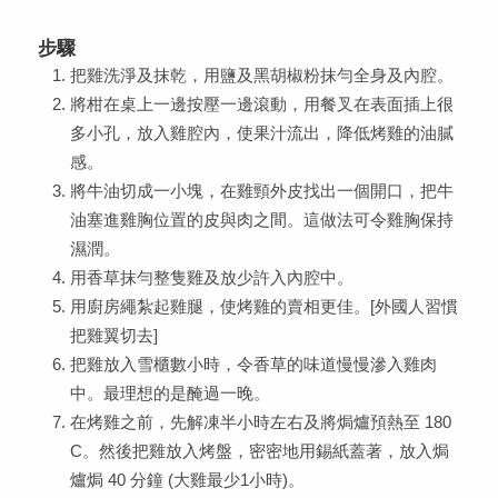
步驟
把雞洗淨及抹乾，用鹽及黑胡椒粉抹勻全身及內腔。
將柑在桌上一邊按壓一邊滾動，用餐叉在表面插上很
多小孔，放入雞腔內，使果汁流出，降低烤雞的油膩
感。
將牛油切成一小塊，在雞頸外皮找出一個開口，把牛
油塞進雞胸位置的皮與肉之間。這做法可令雞胸保持
濕潤。
用香草抹勻整隻雞及放少許入內腔中。
用廚房繩紮起雞腿，使烤雞的賣相更佳。[外國人習慣
把雞翼切去]
把雞放入雪櫃數小時，令香草的味道慢慢滲入雞肉
中。最理想的是醃過一晚。
在烤雞之前，先解凍半小時左右及將焗爐預熱至 180
C。然後把雞放入烤盤，密密地用錫紙蓋著，放入焗
爐焗 40 分鐘 (大雞最少1小時)。