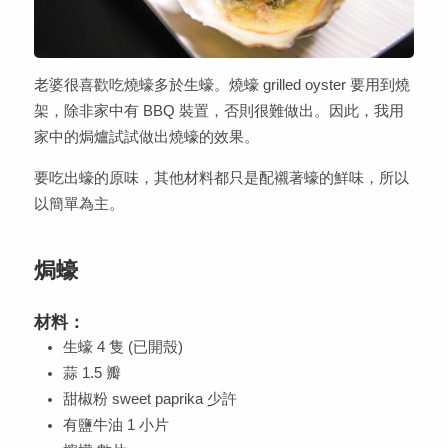
老婆很喜歡吃燒蠔多於生蠔。燒蠔 grilled oyster 要用到燒
架，除非家中有 BBQ 裝置，否則很難做出。因此，我用
家中的焗爐試試做出燒蠔的效果。
要吃出蠔的原味，其他材料都只是配襯著蠔的鮮味，所以
以簡單為主。
焗蠔
材料：
生蠔 4 隻 (已開殼)
蒜 1.5 瓣
甜椒粉 sweet paprika 少許
有鹽牛油 1 小片