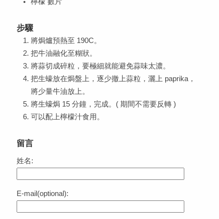
檸檬 數片
步驟
將焗爐預熱至 190C。
把牛油融化至糊狀。
將蒜切成碎粒，要極細就能避免蒜味太濃。
把生蠔放在焗盤上，逐少撤上蒜粒，灑上 paprika，
將少量牛油放上。
將生蠔焗 15 分鐘，完成。( 期間不需要反轉 )
可以配上檸檬汁食用。
留言
姓名:
E-mail(optional):