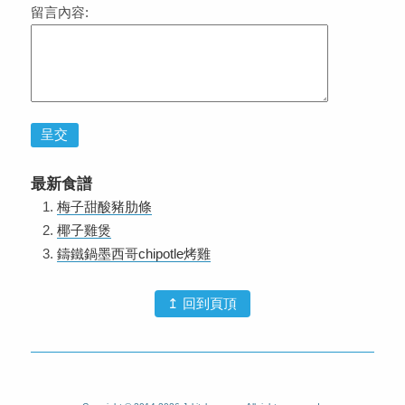
留言內容:
呈交
最新食譜
梅子甜酸豬肋條
椰子雞煲
鑄鐵鍋墨西哥chipotle烤雞
↥ 回到頁頂