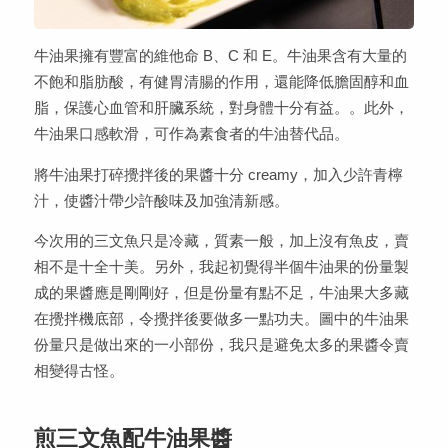
牛油果擁有豐富的維他命 B、C 和 E。牛油果含有大量的
不飽和脂肪酸，有健胃清腸的作用，還能降低膽固醇和血
脂，保護心血管和肝臟系統，對身體十分有益。。此外，
牛油果口感軟滑，可作為素食者的牛油替代品。
將牛油果打碎攪拌後的果醬十分 creamy，加入少許青檸
汁，使醬汁帶少許酸味及加強清新感。
今次用的三文魚只是冷藏，質素一般，加上沒有魚皮，賣
相不是十全十美。另外，我起初覺得半個牛油果的份量製
成的果醬應是剛剛好，但是份量有點不足，牛油果大多藏
在攪拌機底部，令攪拌後要做多一點功夫。圖中的牛油果
份量只是做出來的一小部份，我只是避免太多的果醬令賣
相變得古怪。
煎三文魚配牛油果醬