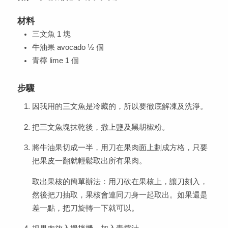
材料
三文魚 1 塊
牛油果 avocado ½ 個
青檸 lime 1 個
步驟
因我用的三文魚是冷藏的，所以要徹底解凍及洗淨。
把三文魚塊抹乾後，撒上鹽及黑胡椒粉。
將牛油果切成一半，用刀在果肉面上劃成方格，只要
把果皮一翻就輕鬆取出所有果肉。
取出果核的簡單辦法：用刀砍在果核上，讓刀刻入，
然後把刀抽取，果核會連同刀身一起取出。如果還是
差一點，把刀旋轉一下就可以。