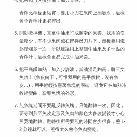
把果肉放入攪拌機，加入青檸汁。
青檸比檸檬更結實，要用小刀在果肉上插數次，這樣
會令青檸汁更易搾出。
開動攪拌機，直至牛油果打成順滑的果醬。我用的份
量較少，有不少果肉藏在攪拌機刀片下，最後要用鐵
匙壓爛多一次，所以建議用上整個牛油果及多一點的
青檸汁，這樣會更易完成牛油果醬。
把平底鑊加熱，加入少許油，當油溫足夠高，將三文
魚放上 (魚皮向下，可惜我用的是平價貨，沒有魚
皮…)，用手輕輕按壓著魚塊的兩端，避免它在加熱時
收縮變曲，影響魚塊的外形。
煎魚塊期間不要亂反轉魚塊，只能翻轉一次。因此，
要等到煎至魚皮定形及魚肉的顏色大多改變後才小心
翼翼地翻轉。翻轉後所需要煎的時間會少很多，煎 1-
2 分鐘就可以。煎得太久會令魚肉變乾。