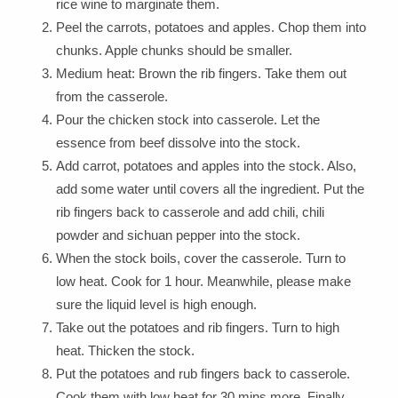
rice wine to marginate them.
Peel the carrots, potatoes and apples. Chop them into
chunks. Apple chunks should be smaller.
Medium heat: Brown the rib fingers. Take them out
from the casserole.
Pour the chicken stock into casserole. Let the
essence from beef dissolve into the stock.
Add carrot, potatoes and apples into the stock. Also,
add some water until covers all the ingredient. Put the
rib fingers back to casserole and add chili, chili
powder and sichuan pepper into the stock.
When the stock boils, cover the casserole. Turn to
low heat. Cook for 1 hour. Meanwhile, please make
sure the liquid level is high enough.
Take out the potatoes and rib fingers. Turn to high
heat. Thicken the stock.
Put the potatoes and rub fingers back to casserole.
Cook them with low heat for 30 mins more. Finally,