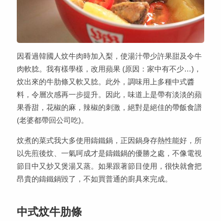
因看過韓國人炆牛肉時加入梨，使湯汁帶少許果甜及令牛
肉軟腍。我有樣學樣，改用蘋果 (原因：家中有不少…)，
炆出來的牛肋條又軟又腍。此外，調味用上多種中式醬
料，令層次感再一步提升。因此，味道上是帶有淡淡的蘋
果香甜，花椒的麻，辣椒的刺激，絕對是絕佳的帶飯食譜
(老婆都帶回公司吃)。
炆煮的菜式我大多使用鑄鐵鍋，正因鍋身存熱性能好，所
以先煎後炆、一氣呵成才是鑄鐵鍋的優勝之處，不像電視
節目中又炒又煲湯又蒸。如果跟著節目使用，很快就會把
昂貴的鑄鐵鍋毀了，不如買普通的廚具來完成。
中式炆牛肋條