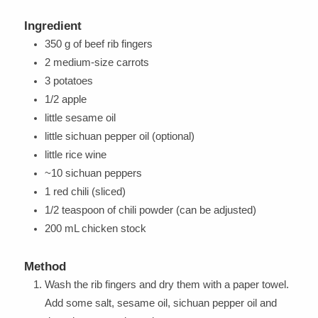
Ingredient
350 g of beef rib fingers
2 medium-size carrots
3 potatoes
1/2 apple
little sesame oil
little sichuan pepper oil (optional)
little rice wine
~10 sichuan peppers
1 red chili (sliced)
1/2 teaspoon of chili powder (can be adjusted)
200 mL chicken stock
Method
Wash the rib fingers and dry them with a paper towel.
Add some salt, sesame oil, sichuan pepper oil and