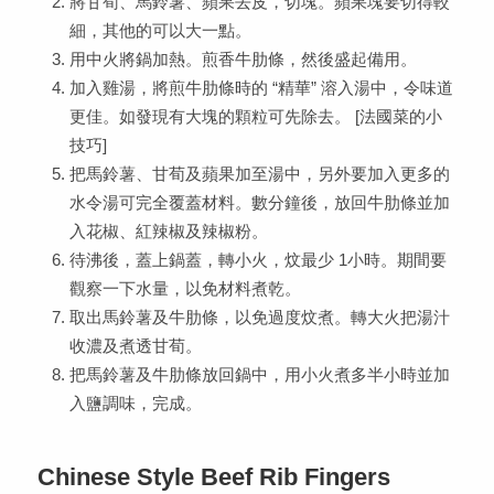
將甘荀、馬鈴薯、蘋果去皮，切塊。蘋果塊要切得較
細，其他的可以大一點。
用中火將鍋加熱。煎香牛肋條，然後盛起備用。
加入雞湯，將煎牛肋條時的 “精華” 溶入湯中，令味道
更佳。如發現有大塊的顆粒可先除去。 [法國菜的小
技巧]
把馬鈴薯、甘荀及蘋果加至湯中，另外要加入更多的
水令湯可完全覆蓋材料。數分鐘後，放回牛肋條並加
入花椒、紅辣椒及辣椒粉。
待沸後，蓋上鍋蓋，轉小火，炆最少 1小時。期間要
觀察一下水量，以免材料煮乾。
取出馬鈴薯及牛肋條，以免過度炆煮。轉大火把湯汁
收濃及煮透甘荀。
把馬鈴薯及牛肋條放回鍋中，用小火煮多半小時並加
入鹽調味，完成。
Chinese Style Beef Rib Fingers