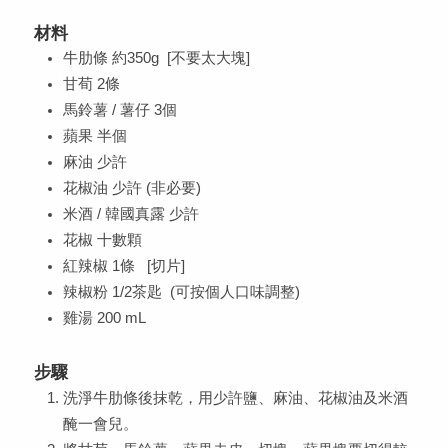
材料
牛肋條 約350g [不要太大塊]
甘荀 2條
馬鈴薯 / 薯仔 3個
蘋果 半個
麻油 少許
花椒油 少許 (非必要)
米酒 / 韓國真露 少許
花椒 十數顆
紅辣椒 1條 [切片]
辣椒粉 1/2茶匙 (可按個人口味調整)
雞湯 200 mL
步驟
洗淨牛肋條後抹乾，用少許鹽、麻油、花椒油及米酒
醃一會兒。