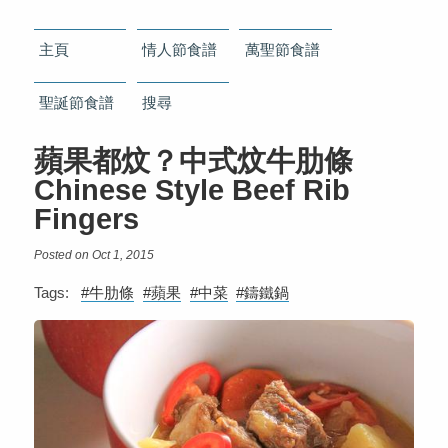
主頁
情人節食譜
萬聖節食譜
聖誕節食譜
搜尋
蘋果都炆？中式炆牛肋條
Chinese Style Beef Rib
Fingers
Posted on Oct 1, 2015
Tags:
#牛肋條
#蘋果
#中菜
#鑄鐵鍋