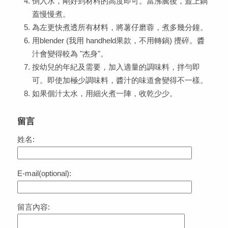
倒入水，剛好到材料的高度即可。當沸騰後，蓋上鍋
蓋慢慢煮。
為左更快煮透所有材料，將薯仔磨蓉，煮多幾分鐘。
用blender (我用 handheld果款，不用轉鍋) 攪碎。醬
汁會變得較為 "杰身"。
按幼兒的年紀及需要，加入適量的調味料，拌勻即
可。即使加極少調味料，醬汁的味道會變得不一樣。
如果個汁太水，用細火煮一陣，收乾少少。
留言
姓名:
E-mail(optional):
留言內容: