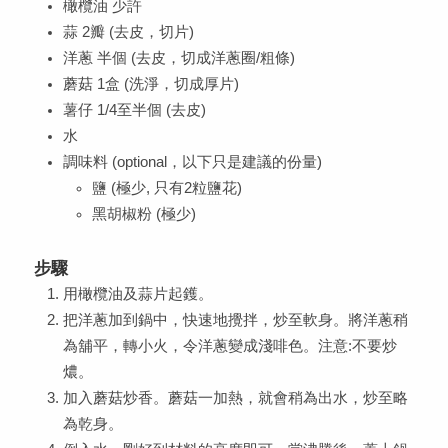
橄欖油 少許
蒜 2瓣 (去皮，切片)
洋蔥 半個 (去皮，切成洋蔥圈/粗條)
蘑菇 1盒 (洗淨，切成厚片)
薯仔 1/4至半個 (去皮)
水
調味料 (optional，以下只是建議的份量)
鹽 (極少, 只有2粒鹽花)
黑胡椒粉 (極少)
步驟
用橄欖油及蒜片起鑊。
把洋蔥加到鍋中，快速地攪拌，炒至軟身。將洋蔥稍
為舖平，轉小火，令洋蔥變成淺啡色。注意:不要炒
燶。
加入蘑菇炒香。蘑菇一加熱，就會稍為出水，炒至略
為乾身。